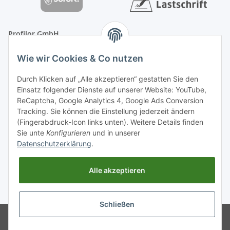
Profilor GmbH
OdF.Platz 2
Wie wir Cookies & Co nutzen
16775 Löwenberger Land
Telefon: +49 (0) 33094-719-8719
Durch Klicken auf „Alle akzeptieren“ gestatten Sie den
E-Mail: info (ät) treppe99 (Punkt) de
Einsatz folgender Dienste auf unserer Website: YouTube,
ReCaptcha, Google Analytics 4, Google Ads Conversion
Tracking. Sie können die Einstellung jederzeit ändern
(Fingerabdruck-Icon links unten). Weitere Details finden
Sie unte
Konfigurieren
und in unserer
Datenschutzerklärung
.
Alle akzeptieren
* Alle Preise inkl. gesetzlicher USt., zzgl.
Versand
Schließen