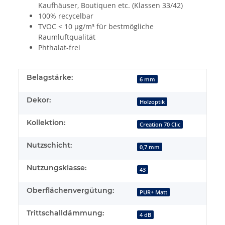
Kaufhäuser, Boutiquen etc. (Klassen 33/42)
100% recycelbar
TVOC < 10 µg/m³ für bestmögliche
Raumluftqualität
Phthalat-frei
Belagstärke:
6 mm
Dekor:
Holzoptik
Kollektion:
Creation 70 Clic
Nutzschicht:
0,7 mm
Nutzungsklasse:
43
Oberflächenvergütung:
PUR+ Matt
Trittschalldämmung:
4 dB