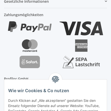
Gesetzliche Informationen
Zahlungsmöglichkeiten
Profilor GmbH
OdF.Platz 2
Wie wir Cookies & Co nutzen
16775 Löwenberger Land
Telefon: +49 (0) 33094-719-8719
Durch Klicken auf „Alle akzeptieren“ gestatten Sie den
E-Mail: info (ät) treppe99 (Punkt) de
Einsatz folgender Dienste auf unserer Website: YouTube,
ReCaptcha, Google Analytics 4, Google Ads Conversion