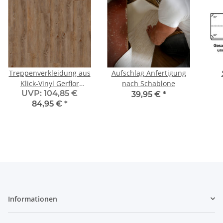
Treppenverkleidung aus
Aufschlag Anfertigung
Klick-Vinyl Gerflor
nach Schablone
UVP
:
104,85 €
Creation 70,
39,95 €
*
84,95 €
*
Abdeckwinkel
Überschub, Dekor Wild
Oak
Informationen