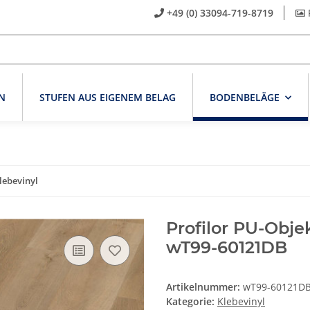
+49 (0) 33094-719-8719
N
STUFEN AUS EIGENEM BELAG
BODENBELÄGE
lebevinyl
Profilor PU-Obje
wT99-60121DB
Artikelnummer:
wT99-60121D
Kategorie:
Klebevinyl