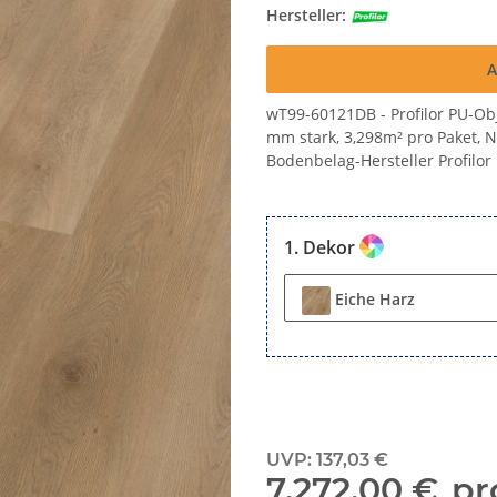
Hersteller:
A
wT99-60121DB - Profilor PU-Obj
mm stark, 3,298m² pro Paket, 
Bodenbelag-Hersteller Profilor
Dekor
Eiche Harz
UVP
:
137,03 €
7,272.00 €
pr