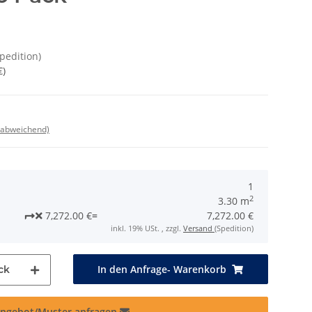
Spedition)
€
)
 abweichend)
1
2
3.30 m
7,272.00 €
=
7,272.00 €
inkl. 19% USt. , zzgl.
Versand
(Spedition)
In den Anfrage- Warenkorb
ck
ngebot/Muster anfragen