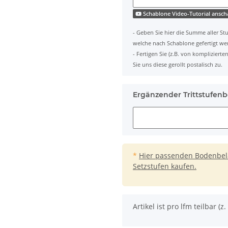
Schablone Video-Tutorial ansc
- Geben Sie hier die Summe aller Stu
welche nach Schablone gefertigt we
- Fertigen Sie (z.B. von komplizier
Sie uns diese gerollt postalisch zu.
Ergänzender Trittstufenb
*
Hier passenden Bodenbelag
Setzstufen kaufen.
x
Artikel ist pro lfm teilbar (z. 