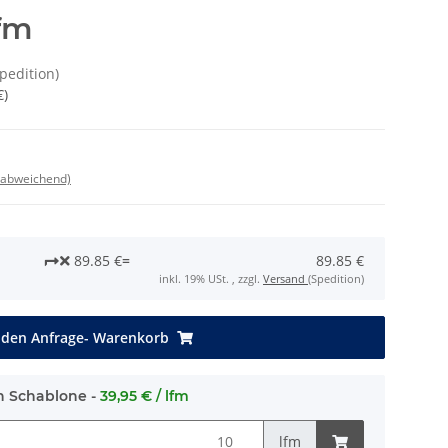
fm
Spedition)
€
)
 abweichend)
89.85 €
=
89.85 €
inkl. 19% USt. , zzgl.
Versand
(Spedition)
 den Anfrage- Warenkorb
h Schablone -
39,95 € / lfm
lfm