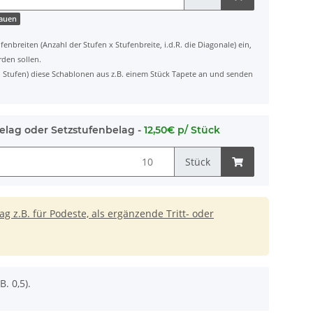
hauen
fenbreiten (Anzahl der Stufen x Stufenbreite, i.d.R. die Diagonale) ein,
rden sollen.
ten Stufen) diese Schablonen aus z.B. einem Stück Tapete an und senden
elag oder Setzstufenbelag -
12,50€ p/ Stück
Stück
 z.B. für Podeste, als ergänzende Tritt- oder
B. 0,5).