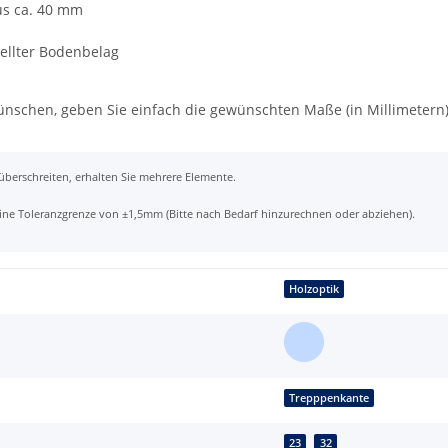
us ca. 40 mm
tellter Bodenbelag
wünschen, geben Sie einfach die gewünschten Maße (in Millimetern
 überschreiten, erhalten Sie mehrere Elemente.
t eine Toleranzgrenze von ±1,5mm (Bitte nach Bedarf hinzurechnen oder abziehen).
Holzoptik
Trepppenkante
23
32