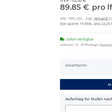
UVP
:
112,10 €
89.85 €
pro l
inkl. 19% USt. , zzgl.
Versand
(
(Sie sparen
19.85%
, also
22,25 
Sofort verfügbar
Lieferzeit:
14 - 28 Werktage
(Ausland
Gesamtpreis:
In
Aufschlag für Stufen nac