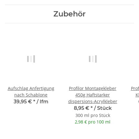
Zubehör
Aufschlag Anfertigung
Profilor Montagekleber
Prof
nach Schablone
450g Haftstarker
K
dispersions-Acrylkleber
39,95 €
*
/ lfm
8,95 €
*
/ Stück
300 ml pro Stück
2,98 € pro 100 ml