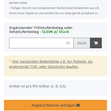
werden sollen.
- Fertigen Sie (z.B. von komplizierten Stufen) diese Schablonen aus z.B.
einem Stück Tapete an und senden Sie uns diese gerollt postalisch zu.
Ergänzender Trittstufenbelag oder
Setzstufenbelag -
12,50€ p/ Stück
Stück
*
Hier passenden Bodenbelag z.B. für Podeste, als
ergänzende Tritt- oder Setzstufen kaufen.
x
Artikel ist pro lfm teilbar (z. B. 0,5).
Angebot/Muster anfragen