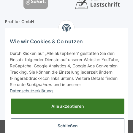
Profilor GmbH
OdF.Platz 2
Wie wir Cookies & Co nutzen
16775 Löwenberger Land
Telefon: +49 (0) 33094-719-8719
Durch Klicken auf „Alle akzeptieren“ gestatten Sie den
E-Mail: info (ät) treppe99 (Punkt) de
Einsatz folgender Dienste auf unserer Website: YouTube,
ReCaptcha, Google Analytics 4, Google Ads Conversion
Tracking. Sie können die Einstellung jederzeit ändern
(Fingerabdruck-Icon links unten). Weitere Details finden
Sie unte
Konfigurieren
und in unserer
Datenschutzerklärung
.
Alle akzeptieren
* Alle Preise inkl. gesetzlicher USt., zzgl.
Versand
Schließen