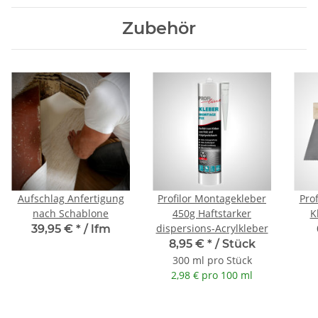
Zubehör
Aufschlag Anfertigung
Profilor Montagekleber
Prof
nach Schablone
450g Haftstarker
K
dispersions-Acrylkleber
39,95 €
*
/ lfm
8,95 €
*
/ Stück
300 ml pro Stück
2,98 € pro 100 ml