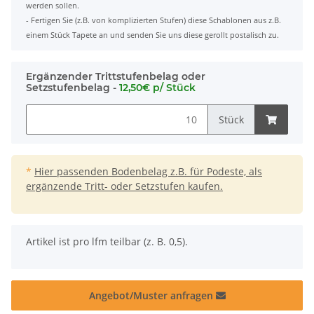
werden sollen.
- Fertigen Sie (z.B. von komplizierten Stufen) diese Schablonen aus z.B.
einem Stück Tapete an und senden Sie uns diese gerollt postalisch zu.
Ergänzender Trittstufenbelag oder
Setzstufenbelag -
12,50€ p/ Stück
Stück
*
Hier passenden Bodenbelag z.B. für Podeste, als
ergänzende Tritt- oder Setzstufen kaufen.
x
Artikel ist pro lfm teilbar (z. B. 0,5).
Angebot/Muster anfragen