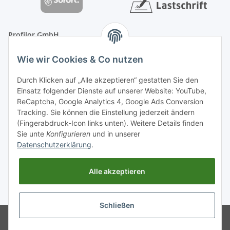
Profilor GmbH
OdF.Platz 2
Wie wir Cookies & Co nutzen
16775 Löwenberger Land
Telefon: +49 (0) 33094-719-8719
Durch Klicken auf „Alle akzeptieren“ gestatten Sie den
E-Mail: info (ät) treppe99 (Punkt) de
Einsatz folgender Dienste auf unserer Website: YouTube,
ReCaptcha, Google Analytics 4, Google Ads Conversion
Tracking. Sie können die Einstellung jederzeit ändern
(Fingerabdruck-Icon links unten). Weitere Details finden
Sie unte
Konfigurieren
und in unserer
Datenschutzerklärung
.
Alle akzeptieren
* Alle Preise inkl. gesetzlicher USt., zzgl.
Versand
Schließen