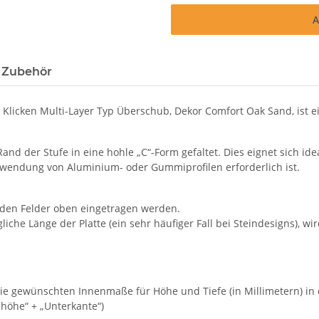
A
 Zubehör
licken Multi-Layer Typ Überschub, Dekor Comfort Oak Sand, ist ei
and der Stufe in eine hohle „C“-Form gefaltet. Dies eignet sich 
rwendung von Aluminium- oder Gummiprofilen erforderlich ist.
nden Felder oben eingetragen werden.
iche Länge der Platte (ein sehr häufiger Fall bei Steindesigns), wi
ie gewünschten Innenmaße für Höhe und Tiefe (in Millimetern) in
nhöhe“ + „Unterkante“)