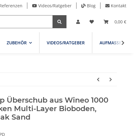
Referenzen
Videos/Ratgeber
Blog
Kontakt
0,00 €
ZUBEHÖR
VIDEOS/RATGEBER
AUFMASSBLATT
p Überschub aus Wineo 1000
ken Multi-Layer Bioboden,
Oak Sand
PD