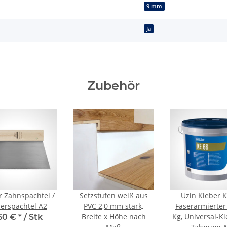
9 mm
Ja
Zubehör
or Zahnspachtel /
Setzstufen weiß aus
Uzin Kleber K
erspachtel A2
PVC 2,0 mm stark,
Faserarmierter 
Breite x Höhe nach
Kg, Universal-Kl
50 €
*
/ Stk