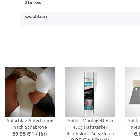
Stärke:
wischbar:
Aufschlag Anfertigung
Profilor Montagekleber
Profil
nach Schablone
450g Haftstarker
Kleb
dispersions-Acrylkleber
39,95 €
*
/ lfm
6,