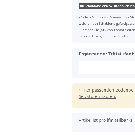
Schablone Video-Tutorial ansc
- Geben Sie hier die Summe aller Stu
welche nach Schablone gefertigt we
- Fertigen Sie (z.B. von komplizier
Sie uns diese gerollt postalisch zu.
Ergänzender Trittstufenb
*
Hier passenden Bodenbelag
Setzstufen kaufen.
x
Artikel ist pro lfm teilbar (z. 