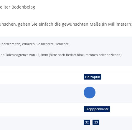
tellter Bodenbelag
wünschen, geben Sie einfach die gewünschten Maße (in Millimetern
 überschreiten, erhalten Sie mehrere Elemente.
t eine Toleranzgrenze von ±1,5mm (Bitte nach Bedarf hinzurechnen oder abziehen).
Holzoptik
Trepppenkante
32
23