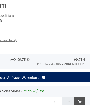
fm
Spedition)
€
)
 abweichend)
99.75 €
=
99.75 €
inkl. 19% USt. , zzgl.
Versand
(Spedition)
 den Anfrage- Warenkorb
h Schablone -
39,95 € / lfm
lfm