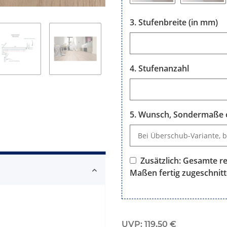
Stufenbreite (in mm)
Stufenbreite (in mm)
Stufenanzahl
Stufenanzahl
Wunsch, Sondermaße o
Wunsch, Sondermaße oder B
Zusätzlich: Gesamte re
Maßen fertig zugeschnitt
Zusätzlich: Gesamte rechtwin
UVP
:
119,50 €