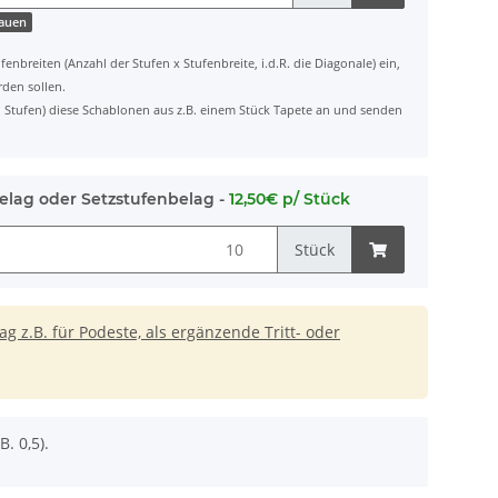
hauen
fenbreiten (Anzahl der Stufen x Stufenbreite, i.d.R. die Diagonale) ein,
rden sollen.
ten Stufen) diese Schablonen aus z.B. einem Stück Tapete an und senden
elag oder Setzstufenbelag -
12,50€ p/ Stück
Stück
 z.B. für Podeste, als ergänzende Tritt- oder
B. 0,5).