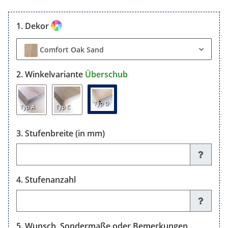
Dekor
Comfort Oak Sand
Winkelvariante
Überschub
Typ D
Typ A
Typ C
Stufenbreite (in mm)
Stufenbreite (in mm)
Stufenanzahl
Stufenanzahl
Wunsch, Sondermaße oder Bemerkungen