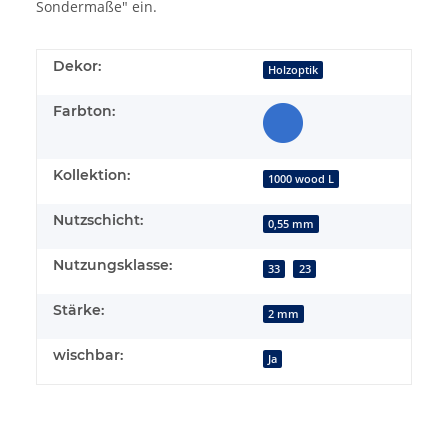
Sondermaße" ein.
Dekor:
Holzoptik
Farbton:
Kollektion:
1000 wood L
Nutzschicht:
0,55 mm
Nutzungsklasse:
33
23
Stärke:
2 mm
wischbar:
Ja