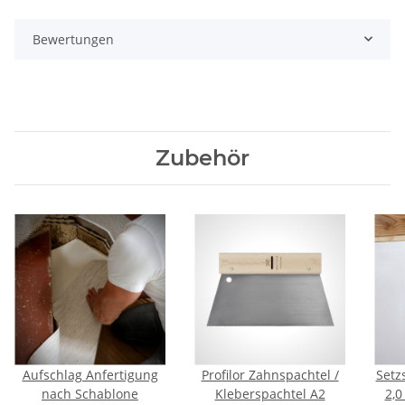
Bewertungen
Zubehör
Aufschlag Anfertigung
Profilor Zahnspachtel /
Setz
nach Schablone
Kleberspachtel A2
2,0