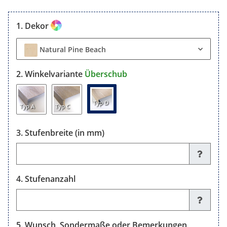
Dekor
Natural Pine Beach
Winkelvariante
Überschub
Typ D
Typ A
Typ C
Stufenbreite (in mm)
Stufenbreite (in mm)
Stufenanzahl
Stufenanzahl
Wunsch, Sondermaße oder Bemerkungen