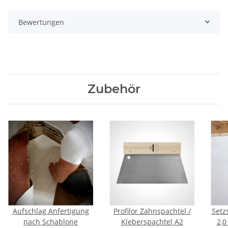
Bewertungen
Zubehör
Aufschlag Anfertigung
Profilor Zahnspachtel /
Setz
nach Schablone
Kleberspachtel A2
2,0