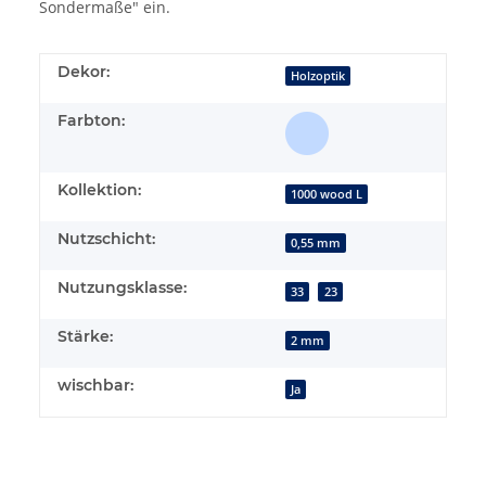
Sondermaße" ein.
Dekor:
Holzoptik
Farbton:
Kollektion:
1000 wood L
Nutzschicht:
0,55 mm
Nutzungsklasse:
33
23
Stärke:
2 mm
wischbar:
Ja