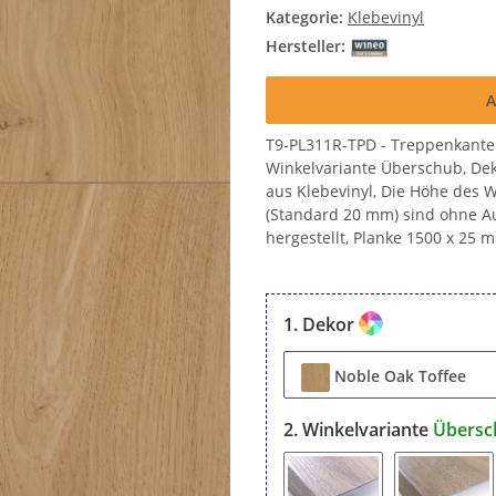
Kategorie:
Klebevinyl
Hersteller:
A
T9-PL311R-TPD - Treppenkante
Winkelvariante Überschub, De
aus Klebevinyl, Die Höhe des 
(Standard 20 mm) sind ohne Auf
hergestellt, Planke 1500 x 25 
Dekor
Noble Oak Toffee
Winkelvariante
Übersc