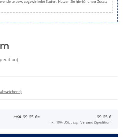
gewendelte bzw. abgewinkelte Stufen. Nutzen Sie hierfür unser Zusatz-
fm
Spedition)
 abweichend)
69.65 €
=
69.65 €
inkl. 19% USt. , zzgl.
Versand
(Spedition)