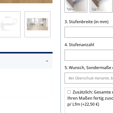
Typ A
Typ C
Stufenbreite (in mm)
Stufenbreite (in mm)
Stufenanzahl
Stufenanzahl
Wunsch, Sondermaße o
Wunsch, Sondermaße oder B
Zusätzlich: Gesamte r
Ihren Maßen fertig zusch
p/ Lfm
(+22,50 €)
Zusätzlich: Gesamte rechtwi