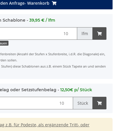
 den Anfrage- Warenkorb
h Schablone -
39,95 € / lfm
lfm
hauen
fenbreiten (Anzahl der Stufen x Stufenbreite, i.d.R. die Diagonale) ein,
rden sollen.
ten Stufen) diese Schablonen aus z.B. einem Stück Tapete an und senden
elag oder Setzstufenbelag -
12,50€ p/ Stück
Stück
 z.B. für Podeste, als ergänzende Tritt- oder