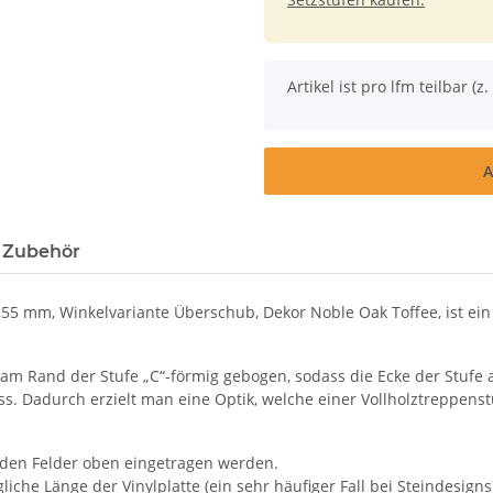
x
Artikel ist pro lfm teilbar (z. 
A
 Zubehör
5 mm, Winkelvariante Überschub, Dekor Noble Oak Toffee, ist ein 
 am Rand der Stufe „C“-förmig gebogen, sodass die Ecke der Stufe a
 Dadurch erzielt man eine Optik, welche einer Vollholztreppenst
nden Felder oben eingetragen werden.
iche Länge der Vinylplatte (ein sehr häufiger Fall bei Steindesigns