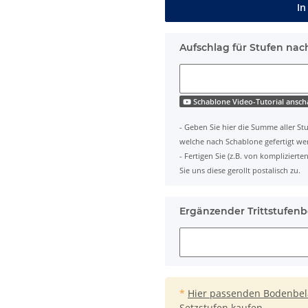
In
Aufschlag für Stufen nac
Schablone Video-Tutorial ansc
- Geben Sie hier die Summe aller Stu
welche nach Schablone gefertigt we
- Fertigen Sie (z.B. von komplizier
Sie uns diese gerollt postalisch zu.
Ergänzender Trittstufenb
*
Hier passenden Bodenbelag
Setzstufen kaufen.