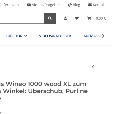
Referenzen
Videos/Ratgeber
Blog
Kontakt
0,00 €
ZUBEHÖR
VIDEOS/RATGEBER
AUFMASSBLATT
us Wineo 1000 wood XL zum
 Winkel: Überschub, Purline
e
D