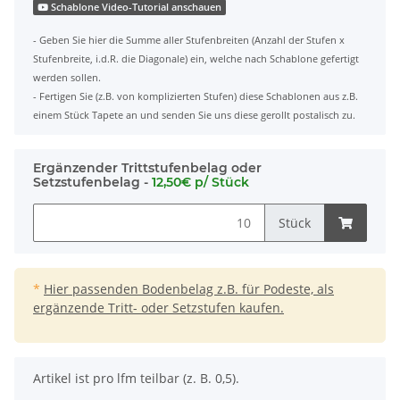
Schablone Video-Tutorial anschauen
- Geben Sie hier die Summe aller Stufenbreiten (Anzahl der Stufen x
Stufenbreite, i.d.R. die Diagonale) ein, welche nach Schablone gefertigt
werden sollen.
- Fertigen Sie (z.B. von komplizierten Stufen) diese Schablonen aus z.B.
einem Stück Tapete an und senden Sie uns diese gerollt postalisch zu.
Ergänzender Trittstufenbelag oder
Setzstufenbelag -
12,50€ p/ Stück
Stück
*
Hier passenden Bodenbelag z.B. für Podeste, als
ergänzende Tritt- oder Setzstufen kaufen.
x
Artikel ist pro lfm teilbar (z. B. 0,5).