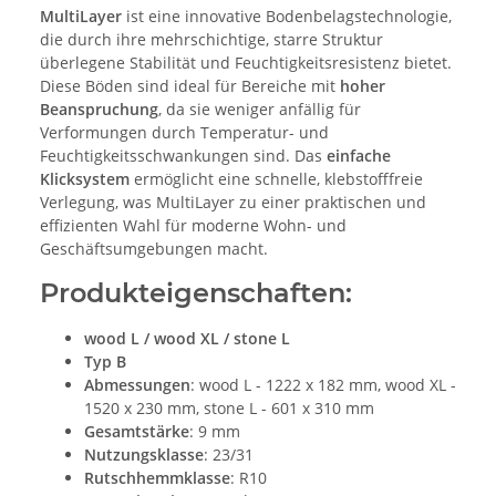
MultiLayer
ist eine innovative Bodenbelagstechnologie,
die durch ihre mehrschichtige, starre Struktur
überlegene Stabilität und Feuchtigkeitsresistenz bietet.
Diese Böden sind ideal für Bereiche mit
hoher
Beanspruchung
, da sie weniger anfällig für
Verformungen durch Temperatur- und
Feuchtigkeitsschwankungen sind. Das
einfache
Klicksystem
ermöglicht eine schnelle, klebstofffreie
Verlegung, was MultiLayer zu einer praktischen und
effizienten Wahl für moderne Wohn- und
Geschäftsumgebungen macht.
Produkteigenschaften:
wood L / wood XL / stone L
Typ B
Abmessungen
: wood L - 1222 x 182 mm, wood XL -
1520 x 230 mm, stone L - 601 x 310 mm
Gesamtstärke
: 9 mm
Nutzungsklasse
: 23/31
Rutschhemmklasse
: R10