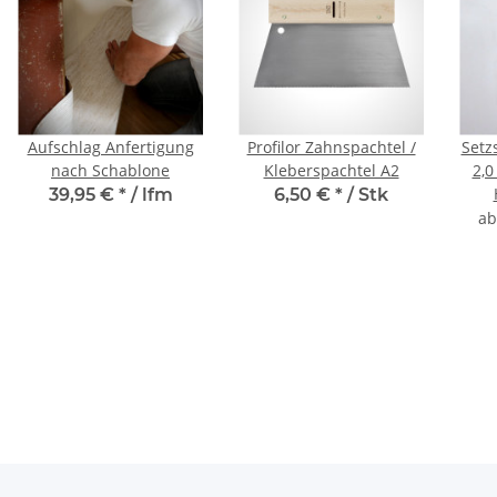
Aufschlag Anfertigung
Profilor Zahnspachtel /
Setz
nach Schablone
Kleberspachtel A2
2,0
39,95 €
*
/ lfm
6,50 €
*
/ Stk
a