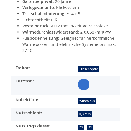
Garantie privat
: 20 Jahre
Verlegevariante
: Klicksystem
Trittschallminderung
: ~14 dB
Lichtechtheit
: ≥ 6
Resteindruck
: ≤ 0,2 mm, 4-seitige Microfase
Wärmedurchlasswiderstand
: ≤ 0,058 (m²K)/W
Fußbodenheizung
: Geeignet für herkömmliche
Warmwasser- und elektrische Systeme bis max.
27° C
Dekor:
Fliesenoptik
Farbton:
Kollektion:
Wineo 400
Nutzschicht:
0,3 mm
Nutzungsklasse:
23
31