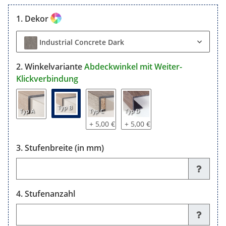
Dekor
Industrial Concrete Dark
Winkelvariante
Abdeckwinkel mit Weiter-
Klickverbindung
Typ B
Typ A
Typ C
Typ D
+ 5,00 €
+ 5,00 €
Stufenbreite (in mm)
Stufenbreite (in mm)
Stufenanzahl
Stufenanzahl