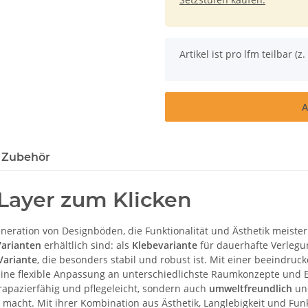
x
Artikel ist pro lfm teilbar (z. 
A
 Zubehör
Layer zum Klicken
eneration von Designböden, die Funktionalität und Ästhetik meisterh
Varianten
erhältlich sind: als
Klebevariante
für dauerhafte Verlegu
Variante
, die besonders stabil und robust ist. Mit einer beeindr
eine flexible Anpassung an unterschiedlichste Raumkonzepte und 
rapazierfähig und pflegeleicht, sondern auch
umweltfreundlich
und
cht. Mit ihrer Kombination aus Ästhetik, Langlebigkeit und Funkti