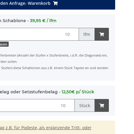
 den Anfrage- Warenkorb
h Schablone -
39,95 € / lfm
lfm
hauen
fenbreiten (Anzahl der Stufen x Stufenbreite, i.d.R. die Diagonale) ein,
rden sollen.
ten Stufen) diese Schablonen aus z.B. einem Stück Tapete an und senden
elag oder Setzstufenbelag -
12,50€ p/ Stück
Stück
 z.B. für Podeste, als ergänzende Tritt- oder