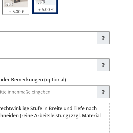
Typ D
Typ C
+ 5,00 €
+ 5,00 €
der Bemerkungen (optional)
emerkungen (optional)
echtwinklige Stufe in Breite und Tiefe nach
neiden (reine Arbeitsleistung) zzgl. Material
nklige Stufe in Breite und Tiefe nach Ihren Maßen fertig zuschneid