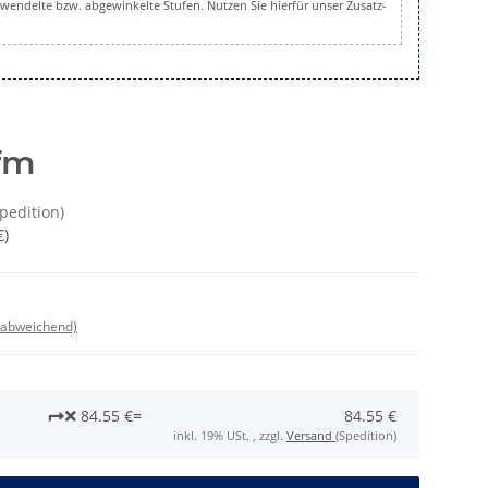
gewendelte bzw. abgewinkelte Stufen. Nutzen Sie hierfür unser Zusatz-
fm
Spedition)
€
)
 abweichend)
84.55 €
=
84.55 €
inkl. 19% USt. , zzgl.
Versand
(Spedition)