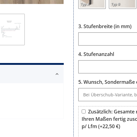
Typ A
Typ B
Stufenbreite (in mm)
Stufenbreite (in mm)
Stufenanzahl
Stufenanzahl
Wunsch, Sondermaße o
Wunsch, Sondermaße oder B
Zusätzlich: Gesamte r
Ihren Maßen fertig zusch
p/ Lfm
(+22,50 €)
Zusätzlich: Gesamte rechtwi