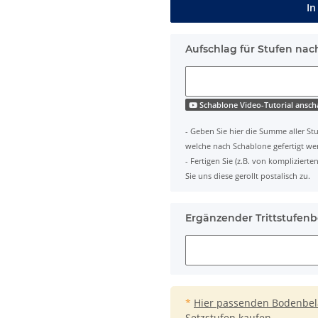
In
Aufschlag für Stufen nac
Schablone Video-Tutorial ansc
- Geben Sie hier die Summe aller Stu
welche nach Schablone gefertigt we
- Fertigen Sie (z.B. von komplizier
Sie uns diese gerollt postalisch zu.
Ergänzender Trittstufenb
*
Hier passenden Bodenbelag
Setzstufen kaufen.