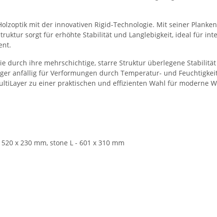
e Holzoptik mit der innovativen Rigid-Technologie. Mit seiner Plan
uktur sorgt für erhöhte Stabilität und Langlebigkeit, ideal für int
ent.
ie durch ihre mehrschichtige, starre Struktur überlegene Stabilität
niger anfällig für Verformungen durch Temperatur- und Feuchtigk
s MultiLayer zu einer praktischen und effizienten Wahl für moder
 1520 x 230 mm, stone L - 601 x 310 mm