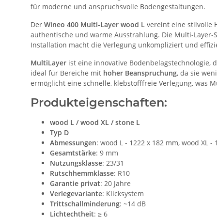
für moderne und anspruchsvolle Bodengestaltungen.
Der
Wineo 400 Multi-Layer wood L
vereint eine stilvoll
authentische und warme Ausstrahlung. Die Multi-Layer-Str
Installation macht die Verlegung unkompliziert und effizi
MultiLayer
ist eine innovative Bodenbelagstechnologie, d
ideal für Bereiche mit
hoher Beanspruchung
, da sie we
ermöglicht eine schnelle, klebstofffreie Verlegung, wa
Produkteigenschaften:
wood L / wood XL / stone L
Typ D
Abmessungen
: wood L - 1222 x 182 mm, wood XL -
Gesamtstärke
: 9 mm
Nutzungsklasse
: 23/31
Rutschhemmklasse
: R10
Garantie privat
: 20 Jahre
Verlegevariante
: Klicksystem
Trittschallminderung
: ~14 dB
Lichtechtheit
: ≥ 6