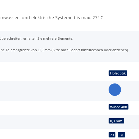
mwasser- und elektrische Systeme bis max. 27° C
 überschreiten, erhalten Sie mehrere Elemente.
t eine Toleranzgrenze von ±1,5mm (Bitte nach Bedarf hinzurechnen oder abziehen).
Holzoptik
Wineo 400
0,3 mm
23
31