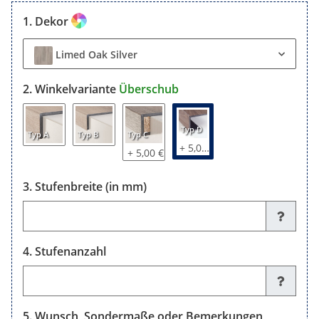
Dekor
Limed Oak Silver
Winkelvariante
Überschub
Typ D
Typ A
Typ B
Typ C
+ 5,00 €
+ 5,00 €
Stufenbreite (in mm)
Stufenbreite (in mm)
Stufenanzahl
Stufenanzahl
Wunsch, Sondermaße oder Bemerkungen