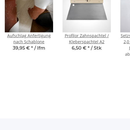
Aufschlag Anfertigung
Profilor Zahnspachtel /
Setz
nach Schablone
Kleberspachtel A2
2,0
39,95 €
*
/ lfm
6,50 €
*
/ Stk
a