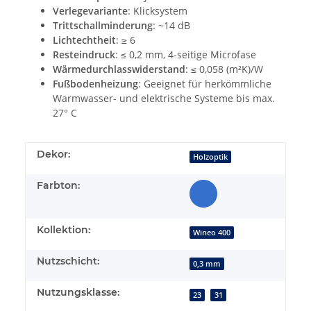
Verlegevariante
: Klicksystem
Trittschallminderung
: ~14 dB
Lichtechtheit
: ≥ 6
Resteindruck
: ≤ 0,2 mm, 4-seitige Microfase
Wärmedurchlasswiderstand
: ≤ 0,058 (m²K)/W
Fußbodenheizung
: Geeignet für herkömmliche
Warmwasser- und elektrische Systeme bis max.
27° C
Dekor:
Holzoptik
Farbton:
Kollektion:
Wineo 400
Nutzschicht:
0,3 mm
Nutzungsklasse:
23
31