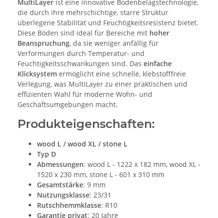
MultiLayer
ist eine innovative Bodenbelagstechnologie,
die durch ihre mehrschichtige, starre Struktur
überlegene Stabilität und Feuchtigkeitsresistenz bietet.
Diese Böden sind ideal für Bereiche mit
hoher
Beanspruchung
, da sie weniger anfällig für
Verformungen durch Temperatur- und
Feuchtigkeitsschwankungen sind. Das
einfache
Klicksystem
ermöglicht eine schnelle, klebstofffreie
Verlegung, was MultiLayer zu einer praktischen und
effizienten Wahl für moderne Wohn- und
Geschäftsumgebungen macht.
Produkteigenschaften:
wood L / wood XL / stone L
Typ D
Abmessungen
: wood L - 1222 x 182 mm, wood XL -
1520 x 230 mm, stone L - 601 x 310 mm
Gesamtstärke
: 9 mm
Nutzungsklasse
: 23/31
Rutschhemmklasse
: R10
Garantie privat
: 20 Jahre