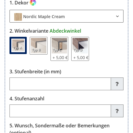
Dekor
Nordic Maple Cream
Winkelvariante
Abdeckwinkel
Typ A
Typ B
Typ C
Typ D
+ 5,00 €
+ 5,00 €
Stufenbreite (in mm)
Stufenbreite (in mm)
Stufenanzahl
Stufenanzahl
Wunsch, Sondermaße oder Bemerkungen
(optional)