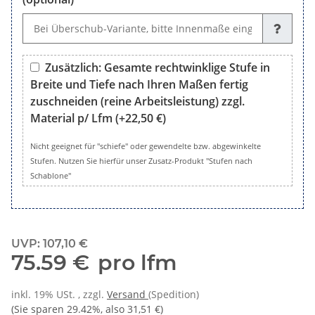
Wunsch, Sondermaße oder Bemerkungen (optional)
Zusätzlich: Gesamte rechtwinklige Stufe in
Breite und Tiefe nach Ihren Maßen fertig
zuschneiden (reine Arbeitsleistung) zzgl.
Material p/ Lfm
(+22,50 €)
Zusätzlich: Gesamte rechtwinklige Stufe in Breite und Tiefe 
Nicht geeignet für "schiefe" oder gewendelte bzw. abgewinkelte
Stufen. Nutzen Sie hierfür unser Zusatz-Produkt "Stufen nach
Schablone"
UVP
:
107,10 €
75.59 €
pro lfm
inkl. 19% USt. , zzgl.
Versand
(Spedition)
(Sie sparen
29.42%
, also
31,51 €
)