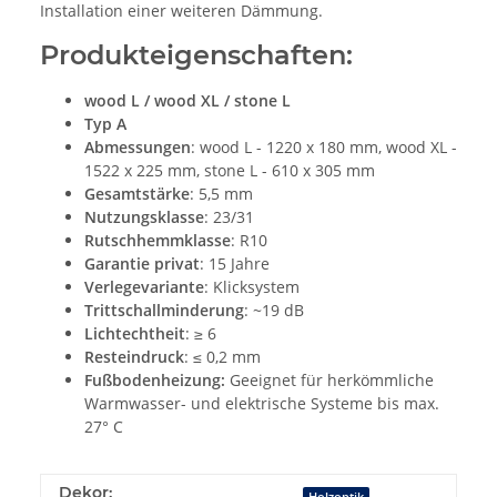
Installation einer weiteren Dämmung.
Produkteigenschaften:
wood L / wood XL / stone L
Typ A
Abmessungen
: wood L - 1220 x 180 mm, wood XL -
1522 x 225 mm, stone L - 610 x 305 mm
Gesamtstärke
: 5,5 mm
Nutzungsklasse
: 23/31
Rutschhemmklasse
: R10
Garantie privat
: 15 Jahre
Verlegevariante
: Klicksystem
Trittschallminderung
: ~19 dB
Lichtechtheit
: ≥ 6
Resteindruck
: ≤ 0,2 mm
Fußbodenheizung:
Geeignet für herkömmliche
Warmwasser- und elektrische Systeme bis max.
27° C
Dekor:
Holzoptik