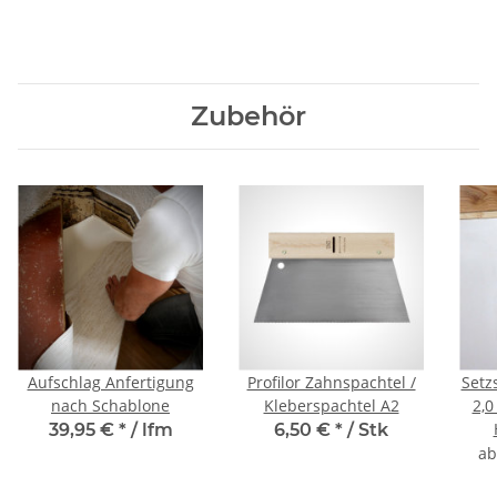
Zubehör
Aufschlag Anfertigung
Profilor Zahnspachtel /
Setz
nach Schablone
Kleberspachtel A2
2,0
39,95 €
*
/ lfm
6,50 €
*
/ Stk
a