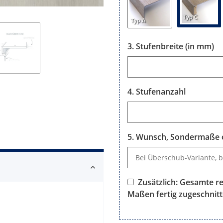
Typ C
Typ A
Stufenbreite (in mm)
Stufenbreite (in mm)
Stufenanzahl
Stufenanzahl
Wunsch, Sondermaße o
Wunsch, Sondermaße oder B
Zusätzlich: Gesamte re
Maßen fertig zugeschnitt
Zusätzlich: Gesamte rechtwin