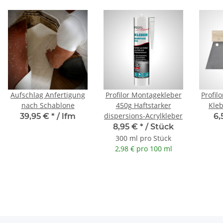
Aufschlag Anfertigung
Profilor Montagekleber
Profil
nach Schablone
450g Haftstarker
Kleb
dispersions-Acrylkleber
39,95 €
*
/ lfm
6,
8,95 €
*
/ Stück
300 ml pro Stück
2,98 € pro 100 ml