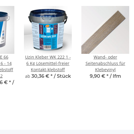
E 66
Uzin Kleber WK 222 1 -
Wand- oder
6 - 14
6 Kg Lösemittel-freier
Seitenabschluss für
ebstoff
Kontakt-klebstoff
Klebevinyl
A2
ab
30,36 €
*
/ Stück
9,90 €
*
/ lfm
86 €
*
/