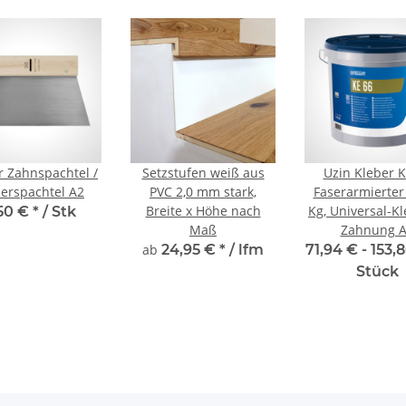
or Zahnspachtel /
Setzstufen weiß aus
Uzin Kleber K
erspachtel A2
PVC 2,0 mm stark,
Faserarmierter 
Breite x Höhe nach
Kg, Universal-Kl
50 €
*
/ Stk
Maß
Zahnung 
ab
24,95 €
*
/ lfm
71,94 € -
153,
Stück