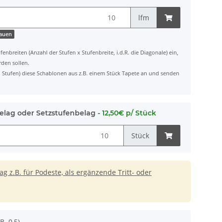
lfm
hauen
fenbreiten (Anzahl der Stufen x Stufenbreite, i.d.R. die Diagonale) ein,
rden sollen.
ten Stufen) diese Schablonen aus z.B. einem Stück Tapete an und senden
elag oder Setzstufenbelag -
12,50€ p/ Stück
Stück
 z.B. für Podeste, als ergänzende Tritt- oder
B. 0,5).