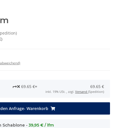
fm
Spedition)
€
)
 abweichend)
69.65 €
=
69.65 €
inkl. 19% USt. , zzgl.
Versand
(Spedition)
 den Anfrage- Warenkorb
h Schablone -
39,95 € / lfm