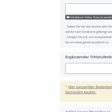
Schablone Video-Tutorial ansc
- Geben Sie hier die Summe aller Stu
welche nach Schablone gefertigt we
- Fertigen Sie (z.B. von komplizier
Sie uns diese gerollt postalisch zu.
Ergänzender Trittstufenb
*
Hier passenden Bodenbelag
Setzstufen kaufen.
x
Artikel ist pro lfm teilbar (z. 