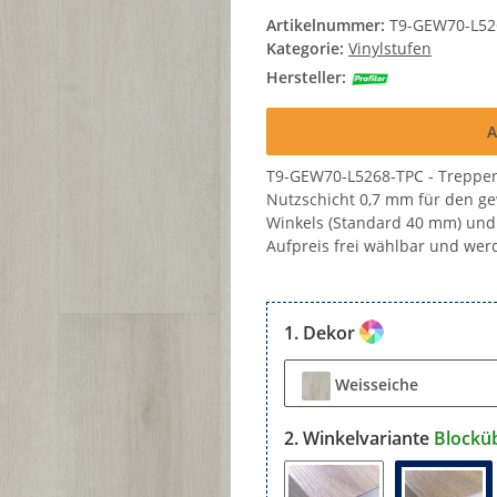
Artikelnummer:
T9-GEW70-L52
Kategorie:
Vinylstufen
Hersteller:
A
T9-GEW70-L5268-TPC - Treppen
Nutzschicht 0,7 mm für den ge
Winkels (Standard 40 mm) und 
Aufpreis frei wählbar und werd
Dekor
Weisseiche
Winkelvariante
Blockü