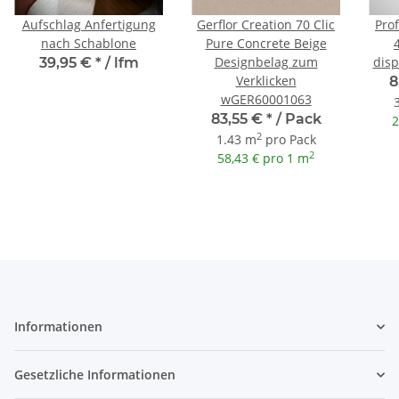
Aufschlag Anfertigung
Gerflor Creation 70 Clic
Pro
nach Schablone
Pure Concrete Beige
Designbelag zum
disp
39,95 €
*
/ lfm
Verklicken
8
wGER60001063
83,55 €
*
/ Pack
2
2
1.43 m
pro Pack
2
58,43 € pro 1 m
Informationen
Gesetzliche Informationen