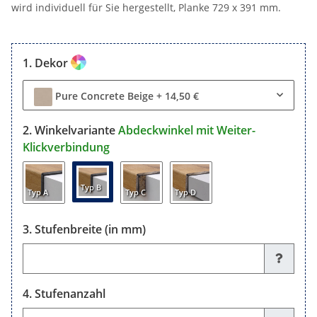
wird individuell für Sie hergestellt, Planke 729 x 391 mm.
Dekor
Pure Concrete Beige
+ 14,50 €
Winkelvariante
Abdeckwinkel mit Weiter-
Klickverbindung
Typ B
Typ A
Typ C
Typ D
Stufenbreite (in mm)
Stufenbreite (in mm)
Stufenanzahl
Stufenanzahl