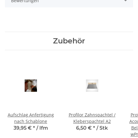
Bewertungen
Zubehör
Aufschlag Anfertigung
Profilor Zahnspachtel /
Pro
nach Schablone
Kleberspachtel A2
Acou
Be
39,95 €
*
/ lfm
6,50 €
*
/ Stk
wPr