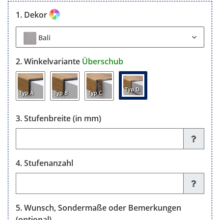
Dekor
Bali
Winkelvariante
Überschub
Typ D
Typ A
Typ B
Typ C
Stufenbreite (in mm)
Stufenbreite (in mm)
Stufenanzahl
Stufenanzahl
Wunsch, Sondermaße oder Bemerkungen
(optional)