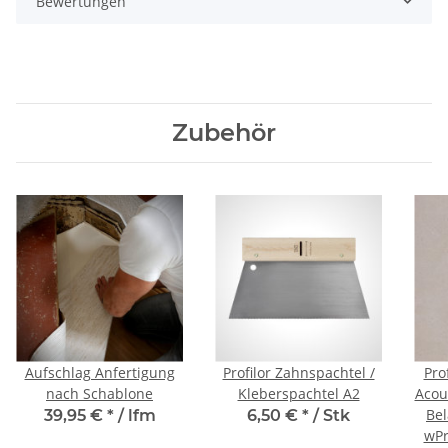
Bewertungen
Zubehör
Aufschlag Anfertigung
Profilor Zahnspachtel /
Pro
nach Schablone
Kleberspachtel A2
Acous
Be
39,95 €
*
/ lfm
6,50 €
*
/ Stk
wPr