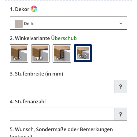
Dekor
Delhi
Winkelvariante
Überschub
Typ D
Typ A
Typ B
Typ C
Stufenbreite (in mm)
Stufenbreite (in mm)
Stufenanzahl
Stufenanzahl
Wunsch, Sondermaße oder Bemerkungen
(optional)