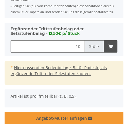
- Fertigen Sie (z.B. von komplizierten Stufen) diese Schablonen aus z.B.
einem Stück Tapete an und senden Sie uns diese gerollt postalisch zu.
Ergänzender Trittstufenbelag oder
Setzstufenbelag -
12,50€ p/ Stück
Stück
*
Hier passenden Bodenbelag z.B. für Podeste, als
ergänzende Tritt- oder Setzstufen kaufen.
x
Artikel ist pro lfm teilbar (z. B. 0,5).
Angebot/Muster anfragen