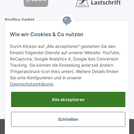
Profilor GmbH
OdF.Platz 2
Wie wir Cookies & Co nutzen
16775 Löwenberger Land
Telefon: +49 (0) 33094-719-8719
Durch Klicken auf „Alle akzeptieren“ gestatten Sie den
E-Mail: info (ät) treppe99 (Punkt) de
Einsatz folgender Dienste auf unserer Website: YouTube,
ReCaptcha, Google Analytics 4, Google Ads Conversion
Tracking. Sie können die Einstellung jederzeit ändern
(Fingerabdruck-Icon links unten). Weitere Details finden
Sie unte
Konfigurieren
und in unserer
Datenschutzerklärung
.
Alle akzeptieren
* Alle Preise inkl. gesetzlicher USt., zzgl.
Versand
Schließen