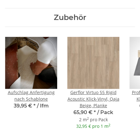
Zubehör
Aufschlag Anfertigung
Gerflor Virtuo 55 Rigid
Prof
nach Schablone
Acoustic Klick-Vinyl, Qaja
K
Beige, Planke
39,95 €
*
/ lfm
65,90 €
*
/ Pack
2
2 m
pro Pack
2
32,95 € pro 1 m