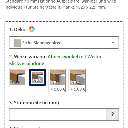
(Standard 40 mm) ist ohne Aufpreis frei wählbar und wird
individuell für Sie hergestellt, Planke 1829 x 229 mm.
Dekor
Eiche Siebengebirge
Winkelvariante
Abdeckwinkel mit Weiter-
Klickverbindung
Typ B
Typ A
Typ C
Typ D
+ 5,00 €
+ 5,00 €
Stufenbreite (in mm)
Stufenbreite (in mm)