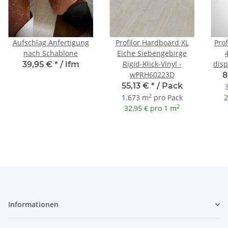
Aufschlag Anfertigung
Profilor Hardboard XL
Pro
nach Schablone
Eiche Siebengebirge
Rigid-Klick-Vinyl -
disp
39,95 €
*
/ lfm
wPRH60223D
8
55,13 €
*
/ Pack
2
1.673 m
pro Pack
2
2
32,95 € pro 1 m
Informationen