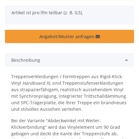
x
Artikel ist pro lfm teilbar (z. B. 0,5).
Angebot/Muster anfragen
Beschreibung
Treppenverkleidungen / Formtreppen aus Rigid-Klick-
Vinyl
Hardboard XL
sind Treppenstufenverkleidungen
aus strapazierfähigem, realistisch aussehendem Vinyl
mit Synchronprägung, integrierter Trittschalldämmung
und SPC-Trägerplatte, die Ihrer Treppe ein brandneues
und stilvolles Aussehen verleihen.
Bei der Variante "Abdeckwinkel mit Weiter-
Klickverbindung" wird das Vinylelement um 90 Grad
gebogen und deckt die Kante der Treppenstufe ab,