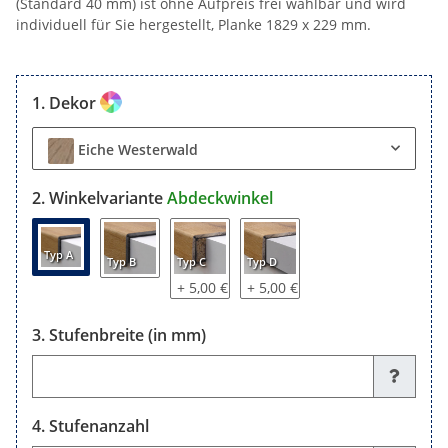
(Standard 40 mm) ist ohne Aufpreis frei wählbar und wird
individuell für Sie hergestellt, Planke 1829 x 229 mm.
Dekor
Eiche Westerwald
Winkelvariante
Abdeckwinkel
Typ A
Typ B
Typ C
Typ D
+ 5,00 €
+ 5,00 €
Stufenbreite (in mm)
Stufenbreite (in mm)
Stufenanzahl