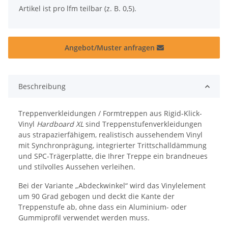
x
Artikel ist pro lfm teilbar (z. B. 0,5).
Angebot/Muster anfragen
Beschreibung
Treppenverkleidungen / Formtreppen aus Rigid-Klick-
Vinyl
Hardboard XL
sind Treppenstufenverkleidungen
aus strapazierfähigem, realistisch aussehendem Vinyl
mit Synchronprägung, integrierter Trittschalldämmung
und SPC-Trägerplatte, die Ihrer Treppe ein brandneues
und stilvolles Aussehen verleihen.
Bei der Variante „Abdeckwinkel“ wird das Vinylelement
um 90 Grad gebogen und deckt die Kante der
Treppenstufe ab, ohne dass ein Aluminium- oder
Gummiprofil verwendet werden muss.