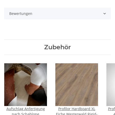
Bewertungen
Zubehör
Aufschlag Anfertigung
Profilor Hardboard XL
Pro
nach Schablone
Eiche Westerwald Rigid-