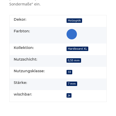
Sondermaße" ein.
Dekor:
Holzoptik
Farbton:
Kollektion:
Hardboard XL
Nutzschicht:
0,55 mm
Nutzungsklasse:
33
Stärke:
7 mm
wischbar:
Ja