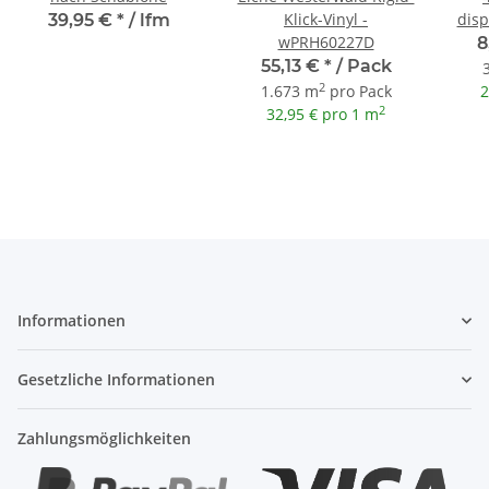
Klick-Vinyl -
disp
39,95 €
*
/ lfm
wPRH60227D
8
55,13 €
*
/ Pack
2
1.673 m
pro Pack
2
2
32,95 € pro 1 m
Informationen
Gesetzliche Informationen
Zahlungsmöglichkeiten