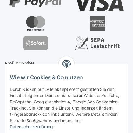
Profilor GmbH
OdF.Platz 2
Wie wir Cookies & Co nutzen
16775 Löwenberger Land
Telefon: +49 (0) 33094-719-8719
Durch Klicken auf „Alle akzeptieren“ gestatten Sie den
E-Mail: info (ät) treppe99 (Punkt) de
Einsatz folgender Dienste auf unserer Website: YouTube,
ReCaptcha, Google Analytics 4, Google Ads Conversion
Tracking. Sie können die Einstellung jederzeit ändern
(Fingerabdruck-Icon links unten). Weitere Details finden
Sie unte
Konfigurieren
und in unserer
Datenschutzerklärung
.