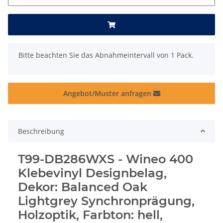
x
Bitte beachten Sie das Abnahmeintervall von 1 Pack.
Angebot/Muster anfragen
Beschreibung
T99-DB286WXS - Wineo 400
Klebevinyl Designbelag,
Dekor: Balanced Oak
Lightgrey Synchronprägung,
Holzoptik, Farbton: hell,