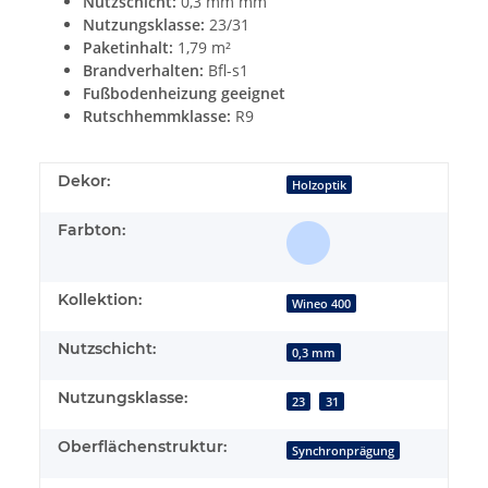
Nutzschicht:
0,3 mm mm
Nutzungsklasse:
23/31
Paketinhalt:
1,79 m²
Brandverhalten:
Bfl-s1
Fußbodenheizung geeignet
Rutschhemmklasse:
R9
Dekor:
Holzoptik
Farbton:
Kollektion:
Wineo 400
Nutzschicht:
0,3 mm
Nutzungsklasse:
23
31
Oberflächenstruktur:
Synchronprägung