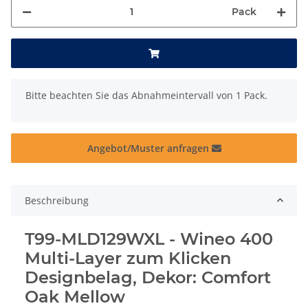
Pack
x
Bitte beachten Sie das Abnahmeintervall von 1 Pack.
Angebot/Muster anfragen
Beschreibung
T99-MLD129WXL - Wineo 400
Multi-Layer zum Klicken
Designbelag, Dekor: Comfort
Oak Mellow