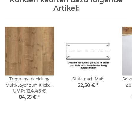
Artikel:
Treppenverkleidung
Stufe nach Maß
Setz
Multi-Layer zum Klicken
2,0
22,50 €
*
UVP
:
124,45 €
0,3 mm Nutzschicht,
84,55 €
*
Winkel: Überschub, XL
Planke Comfort Oak
Mellow