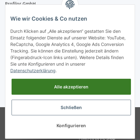
Profilor GmbH
OdF.Platz 2
Wie wir Cookies & Co nutzen
16775 Löwenberger Land
Telefon: +49 (0) 33094-719-8719
Durch Klicken auf „Alle akzeptieren“ gestatten Sie den
E-Mail: info (ät) treppe99 (Punkt) de
Einsatz folgender Dienste auf unserer Website: YouTube,
ReCaptcha, Google Analytics 4, Google Ads Conversion
Tracking. Sie können die Einstellung jederzeit ändern
(Fingerabdruck-Icon links unten). Weitere Details finden
Sie unte
Konfigurieren
und in unserer
Datenschutzerklärung
.
Alle akzeptieren
* Alle Preise inkl. gesetzlicher USt., zzgl.
Versand
Schließen
© treppe99.de
Konfigurieren
Powered by
JTL-Shop