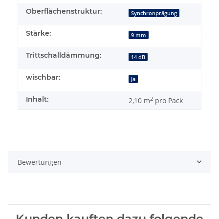
Oberflächenstruktur:
Synchronprägung
Stärke:
9 mm
Trittschalldämmung:
14 dB
wischbar:
Ja
Inhalt:
2
2,10 m
pro Pack
Bewertungen
Kunden kauften dazu folgende