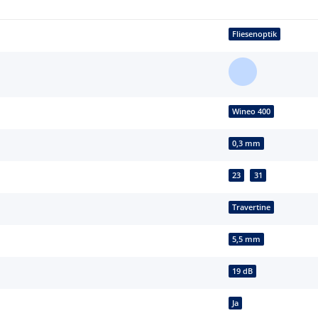
Fliesenoptik
Wineo 400
0,3 mm
23
31
Travertine
5,5 mm
19 dB
Ja