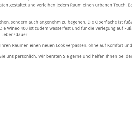
aten gestaltet und verleihen jedem Raum einen urbanen Touch. Bes
zusehen, sondern auch angenehm zu begehen. Die Oberfläche ist fu
 Die Wineo 400 ist zudem wasserfest und für die Verlegung auf F
e Lebensdauer.
ie Ihren Räumen einen neuen Look verpassen, ohne auf Komfort und 
ie uns persönlich. Wir beraten Sie gerne und helfen Ihnen bei de