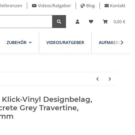
Referenzen
Videos/Ratgeber
Blog
Kontakt
0,00 €
ZUBEHÖR
VIDEOS/RATGEBER
AUFMASSBLATT
Klick-Vinyl Designbelag,
crete Grey Travertine,
3 mm