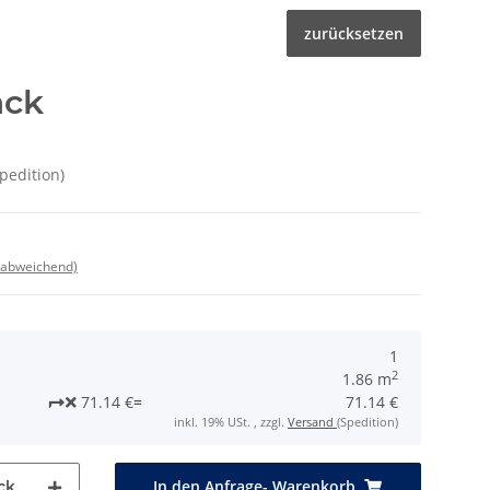
zurücksetzen
ack
Spedition)
 abweichend)
1
2
1.86 m
71.14 €
=
71.14 €
inkl. 19% USt. , zzgl.
Versand
(Spedition)
In den Anfrage- Warenkorb
ck