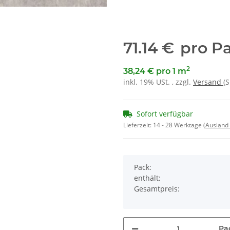
71.14 €
pro P
2
38,24 € pro 1 m
inkl. 19% USt. , zzgl.
Versand
(
Sofort verfügbar
Lieferzeit:
14 - 28 Werktage
(Ausland
Pack:
enthält:
Gesamtpreis:
Pa