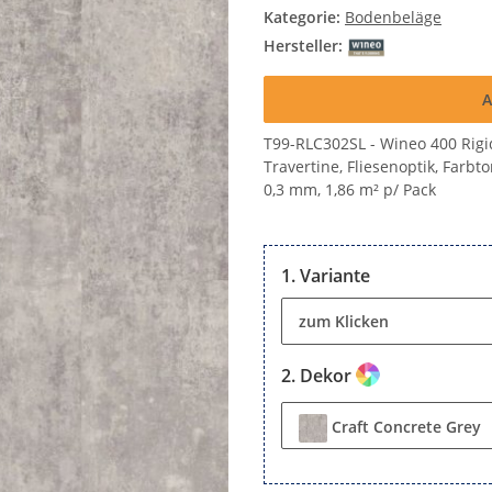
Kategorie:
Bodenbeläge
Hersteller:
A
T99-RLC302SL - Wineo 400 Rigid
Travertine, Fliesenoptik, Farbt
0,3 mm, 1,86 m² p/ Pack
Variante
zum Klicken
Dekor
Craft Concrete Grey