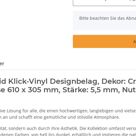
x
Bitte beachten Sie das Abna
A
er
 Klick-Vinyl Designbelag, Dekor: Cr
iese 610 x 305 mm, Stärke: 5,5 mm, Nu
vative Lösung für alle, die einen hochwertigen, langlebigen und vi
 an und schafft eine gemütliche und stilvolle Atmosphäre.
ität, sondern auch durch ihre Ästhetik. Die Kollektion umfasst ve
denen Farben, von hell bis dunkel, erhältlich und imitieren die n