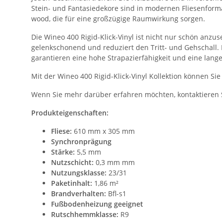
Stein- und Fantasiedekore sind in modernen Fliesenform
wood, die für eine großzügige Raumwirkung sorgen.
Die Wineo 400 Rigid-Klick-Vinyl ist nicht nur schön an
gelenkschonend und reduziert den Tritt- und Gehschall.
garantieren eine hohe Strapazierfähigkeit und eine lang
Mit der Wineo 400 Rigid-Klick-Vinyl Kollektion können S
Wenn Sie mehr darüber erfahren möchten, kontaktieren S
Produkteigenschaften:
Fliese:
610 mm x 305 mm
Synchronprägung
Stärke:
5,5 mm
Nutzschicht:
0,3 mm mm
Nutzungsklasse:
23/31
Paketinhalt:
1,86 m²
Brandverhalten:
Bfl-s1
Fußbodenheizung geeignet
Rutschhemmklasse:
R9