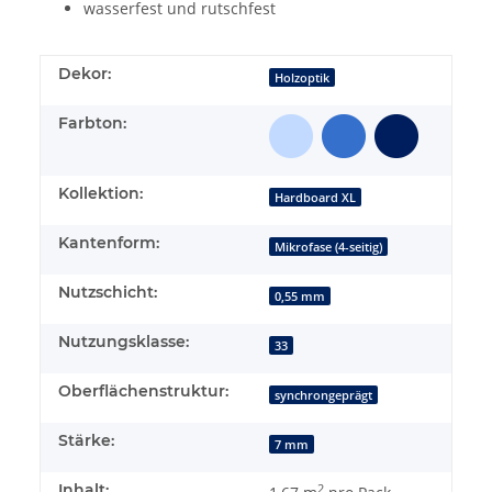
wasserfest und rutschfest
Dekor:
Holzoptik
Farbton:
Kollektion:
Hardboard XL
Kantenform:
Mikrofase (4-seitig)
Nutzschicht:
0,55 mm
Nutzungsklasse:
33
Oberflächenstruktur:
synchrongeprägt
Stärke:
7 mm
Inhalt:
2