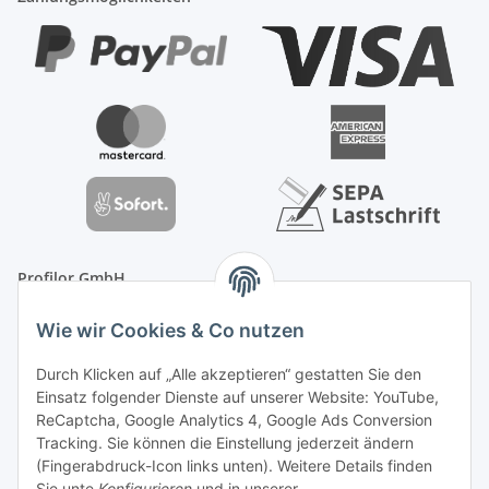
Profilor GmbH
OdF.Platz 2
Wie wir Cookies & Co nutzen
16775 Löwenberger Land
Telefon: +49 (0) 33094-719-8719
Durch Klicken auf „Alle akzeptieren“ gestatten Sie den
E-Mail: info (ät) treppe99 (Punkt) de
Einsatz folgender Dienste auf unserer Website: YouTube,
ReCaptcha, Google Analytics 4, Google Ads Conversion
Tracking. Sie können die Einstellung jederzeit ändern
(Fingerabdruck-Icon links unten). Weitere Details finden
Sie unte
Konfigurieren
und in unserer