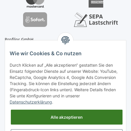
Profilor GmbH
OdF.Platz 2
Wie wir Cookies & Co nutzen
16775 Löwenberger Land
Telefon: +49 (0) 33094-719-8719
Durch Klicken auf „Alle akzeptieren“ gestatten Sie den
E-Mail: info (ät) treppe99 (Punkt) de
Einsatz folgender Dienste auf unserer Website: YouTube,
ReCaptcha, Google Analytics 4, Google Ads Conversion
Tracking. Sie können die Einstellung jederzeit ändern
(Fingerabdruck-Icon links unten). Weitere Details finden
Sie unte
Konfigurieren
und in unserer
Datenschutzerklärung
.
Alle akzeptieren
* Alle Preise inkl. gesetzlicher USt., zzgl.
Versand