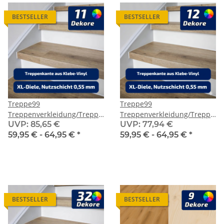
BESTSELLER
BESTSELLER
Treppe99
Treppe99
Treppenverkleidung/Treppenstufen
Treppenverkleidung/Treppens
UVP
:
85,65 €
UVP
:
77,94 €
aus Klebevinyl Nutzschicht
Profilor Zentrum aus
59,95 € -
64,95 €
*
59,95 € -
64,95 €
*
0,55 mm
Klebevinyl Nutzschicht 0,55
mm
BESTSELLER
BESTSELLER