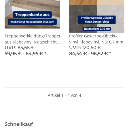
Treppenverkleidung/Treppenstufen
Profilor Gewerbe-Objekt-
aus Klebevinyl Nutzschicht
Vinyl Klebevinyl, NS: 0,7 mm
UVP
:
85,65 €
UVP
:
120,50 €
0,55 mm
59,95 € -
64,95 €
*
84,54 € -
96,52 €
*
Artikel 1 - 4 von 4
Schnellkauf