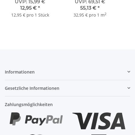
UVP
:
15,99 €
UVP
:
69,51 €
Universeller 1-K-Hybrid-
Klick-Vinyl -
Nu
12,95 €
*
55,13 €
*
Montageklebstoff mit
wPRH60219D
E
2
sehr hoher
12,95 € pro 1 Stück
32,95 € pro 1 m
Anfangshaftung
Informationen
Gesetzliche Informationen
Zahlungsmöglichkeiten