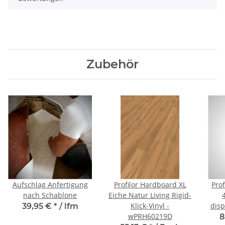
Zubehör
Aufschlag Anfertigung
Profilor Hardboard XL
Pro
nach Schablone
Eiche Natur Living Rigid-
Klick-Vinyl -
disp
39,95 €
*
/ lfm
wPRH60219D
8