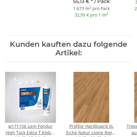
55,13 €
*
/ Pack
2
1.673 m
pro Pack
2
2
32,95 € pro 1 m
Kunden kauften dazu folgende
Artikel:
w171156 Uzin Fondur
Profilor Hardboard XL
Trep
High Tack Extra T Kleber
Eiche Natur Living Rigid-
au