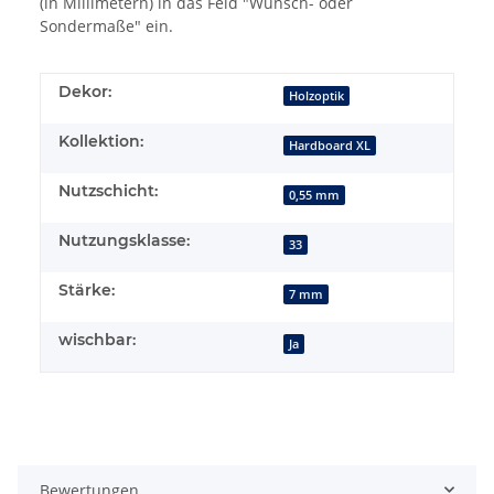
(in Millimetern) in das Feld "Wunsch- oder
Sondermaße" ein.
Dekor:
Holzoptik
Kollektion:
Hardboard XL
Nutzschicht:
0,55 mm
Nutzungsklasse:
33
Stärke:
7 mm
wischbar:
Ja
Bewertungen