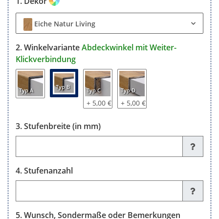
Dekor
Eiche Natur Living
Winkelvariante
Abdeckwinkel mit Weiter-
Klickverbindung
Typ B
Typ A
Typ C
Typ D
+ 5,00 €
+ 5,00 €
Stufenbreite (in mm)
Stufenbreite (in mm)
Stufenanzahl
Stufenanzahl
Wunsch, Sondermaße oder Bemerkungen