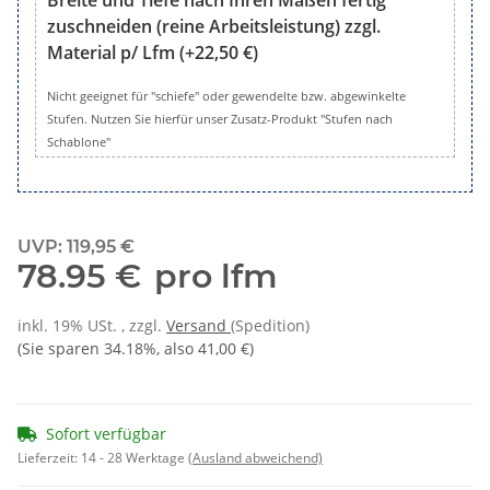
zuschneiden (reine Arbeitsleistung) zzgl.
Material p/ Lfm
(+22,50 €)
Zusätzlich: Gesamte rechtwinklige Stufe in Breite und Tiefe 
Nicht geeignet für "schiefe" oder gewendelte bzw. abgewinkelte
Stufen. Nutzen Sie hierfür unser Zusatz-Produkt "Stufen nach
Schablone"
UVP
:
119,95 €
78.95 €
pro lfm
inkl. 19% USt. , zzgl.
Versand
(Spedition)
(Sie sparen
34.18%
, also
41,00 €
)
Sofort verfügbar
Lieferzeit:
14 - 28 Werktage
(Ausland abweichend)