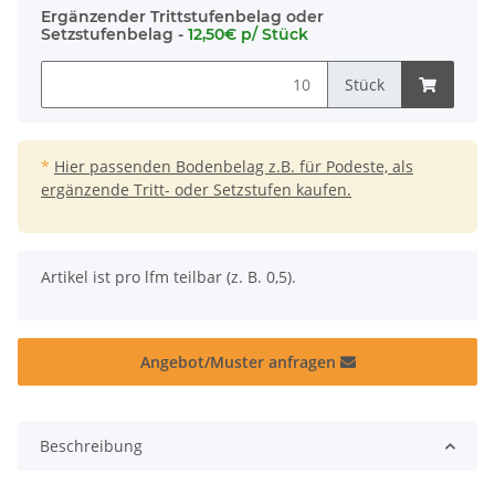
Ergänzender Trittstufenbelag oder
Setzstufenbelag -
12,50€ p/ Stück
Stück
*
Hier passenden Bodenbelag z.B. für Podeste, als
ergänzende Tritt- oder Setzstufen kaufen.
x
Artikel ist pro lfm teilbar (z. B. 0,5).
Angebot/Muster anfragen
Beschreibung