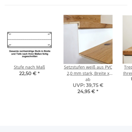
Stufe nach Maß
Setzstufen weiß aus PVC
Tre
2,0 mm stark, Breite x
Ihre
22,50 €
*
Höhe nach Maß
ab
UVP
:
39,75 €
24,95 €
*