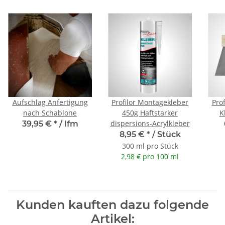
Aufschlag Anfertigung
Profilor Montagekleber
Prof
nach Schablone
450g Haftstarker
K
dispersions-Acrylkleber
39,95 €
*
/ lfm
8,95 €
*
/ Stück
300 ml pro Stück
2,98 € pro 100 ml
Kunden kauften dazu folgende
Artikel: