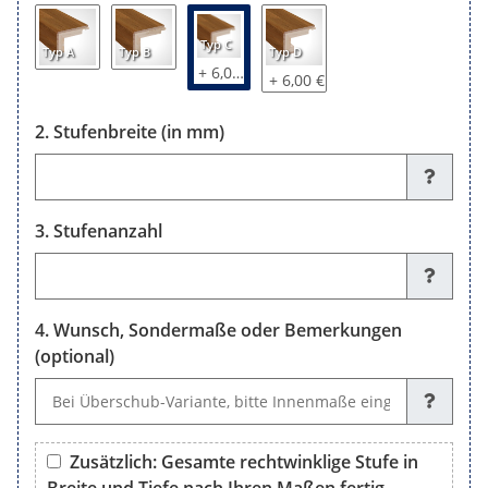
Typ C
Typ A
Typ B
Typ D
+ 6,00 €
+ 6,00 €
Stufenbreite (in mm)
Stufenbreite (in mm)
Stufenanzahl
Stufenanzahl
Wunsch, Sondermaße oder Bemerkungen
(optional)
Wunsch, Sondermaße oder Bemerkungen (optional)
Zusätzlich: Gesamte rechtwinklige Stufe in
Breite und Tiefe nach Ihren Maßen fertig