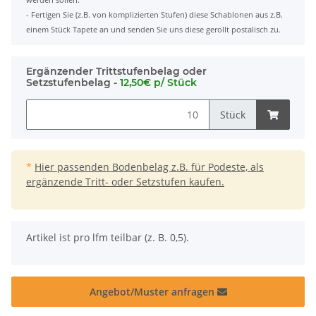
- Fertigen Sie (z.B. von komplizierten Stufen) diese Schablonen aus z.B.
einem Stück Tapete an und senden Sie uns diese gerollt postalisch zu.
Ergänzender Trittstufenbelag oder
Setzstufenbelag -
12,50€ p/ Stück
Stück
*
Hier passenden Bodenbelag z.B. für Podeste, als
ergänzende Tritt- oder Setzstufen kaufen.
x
Artikel ist pro lfm teilbar (z. B. 0,5).
Angebot/Muster anfragen