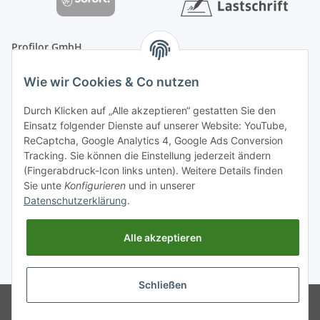
Profilor GmbH
OdF.Platz 2
Wie wir Cookies & Co nutzen
16775 Löwenberger Land
Telefon: +49 (0) 33094-719-8719
Durch Klicken auf „Alle akzeptieren“ gestatten Sie den
E-Mail: info (ät) treppe99 (Punkt) de
Einsatz folgender Dienste auf unserer Website: YouTube,
ReCaptcha, Google Analytics 4, Google Ads Conversion
Tracking. Sie können die Einstellung jederzeit ändern
(Fingerabdruck-Icon links unten). Weitere Details finden
Sie unte
Konfigurieren
und in unserer
Datenschutzerklärung
.
Alle akzeptieren
* Alle Preise inkl. gesetzlicher USt., zzgl.
Versand
Schließen