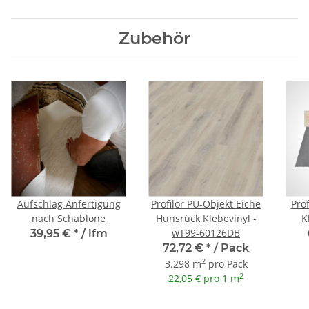
Zubehör
Aufschlag Anfertigung
Profilor PU-Objekt Eiche
Prof
nach Schablone
Hunsrück Klebevinyl -
K
wT99-60126DB
39,95 €
*
/ lfm
72,72 €
*
/ Pack
2
3.298 m
pro Pack
2
22,05 € pro 1 m