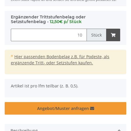
Ergänzender Trittstufenbelag oder
Setzstufenbelag -
12,50€ p/ Stück
Stück
*
Hier passenden Bodenbelag z.B. für Podeste, als
ergänzende Tritt- oder Setzstufen kaufen.
x
Artikel ist pro lfm teilbar (z. B. 0,5).
Angebot/Muster anfragen
Beschreibung