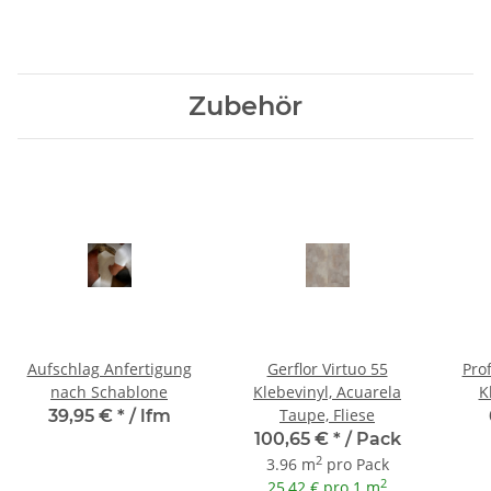
Zubehör
Aufschlag Anfertigung
Gerflor Virtuo 55
Prof
nach Schablone
Klebevinyl, Acuarela
K
Taupe, Fliese
39,95 €
*
/ lfm
100,65 €
*
/ Pack
2
3.96 m
pro Pack
2
25,42 € pro 1 m