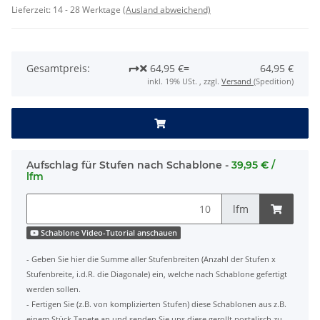
Lieferzeit:
14 - 28 Werktage
(Ausland abweichend)
Gesamtpreis:
64,95 €
=
64,95 €
inkl. 19% USt. , zzgl.
Versand
(Spedition)
Aufschlag für Stufen nach Schablone -
39,95 € /
lfm
lfm
Schablone Video-Tutorial anschauen
- Geben Sie hier die Summe aller Stufenbreiten (Anzahl der Stufen x
Stufenbreite, i.d.R. die Diagonale) ein, welche nach Schablone gefertigt
werden sollen.
- Fertigen Sie (z.B. von komplizierten Stufen) diese Schablonen aus z.B.
einem Stück Tapete an und senden Sie uns diese gerollt postalisch zu.