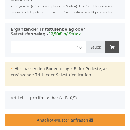
- Fertigen Sie (z.B. von komplizierten Stufen) diese Schablonen aus z.B.
einem Stück Tapete an und senden Sie uns diese gerollt postalisch zu.
Ergänzender Trittstufenbelag oder
Setzstufenbelag -
12,50€ p/ Stück
Stück
*
Hier passenden Bodenbelag z.B. für Podeste, als
ergänzende Tritt- oder Setzstufen kaufen.
x
Artikel ist pro lfm teilbar (z. B. 0,5).
Angebot/Muster anfragen