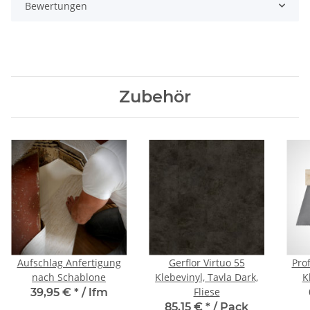
Bewertungen
Zubehör
Aufschlag Anfertigung
Gerflor Virtuo 55
Prof
nach Schablone
Klebevinyl, Tavla Dark,
K
Fliese
39,95 €
*
/ lfm
85,15 €
*
/ Pack