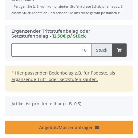
- Fertigen Sie (z.B. von komplizierten Stufen) diese Schablonen aus z.B.
einem Stück Tapete an und senden Sie uns diese gerollt postalisch zu.
Ergänzender Trittstufenbelag oder
Setzstufenbelag -
12,50€ p/ Stück
Stück
*
Hier passenden Bodenbelag z.B. für Podeste, als
ergänzende Tritt- oder Setzstufen kaufen.
x
Artikel ist pro lfm teilbar (z. B. 0,5).
Angebot/Muster anfragen