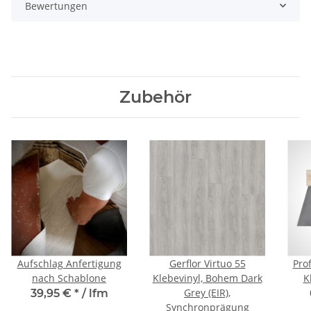
Bewertungen
Zubehör
Aufschlag Anfertigung
Gerflor Virtuo 55
Prof
nach Schablone
Klebevinyl, Bohem Dark
K
Grey (EIR),
39,95 €
*
/ lfm
Synchronprägung