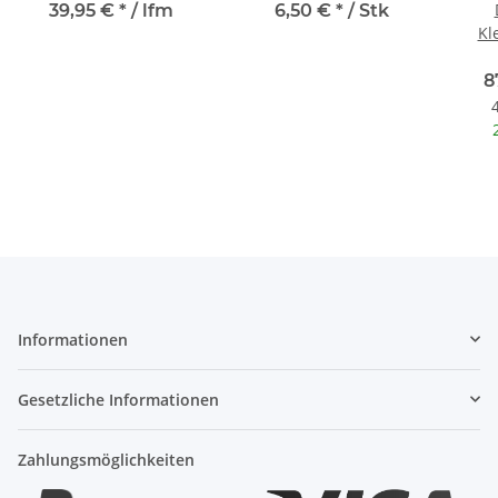
39,95 €
*
/ lfm
6,50 €
*
/ Stk
Kl
8
Informationen
Gesetzliche Informationen
Zahlungsmöglichkeiten