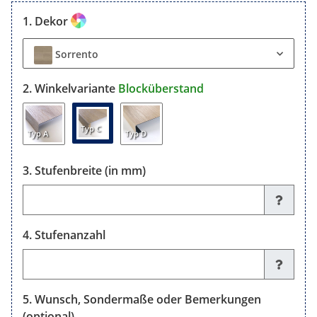
Dekor
Sorrento
Winkelvariante
Blocküberstand
Typ C
Typ A
Typ D
Stufenbreite (in mm)
Stufenbreite (in mm)
Stufenanzahl
Stufenanzahl
Wunsch, Sondermaße oder Bemerkungen
(optional)