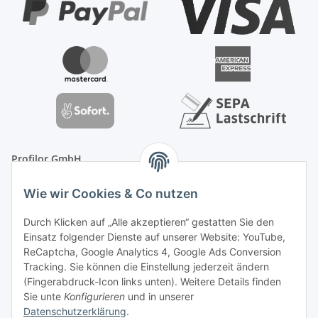
Profilor GmbH
OdF.Platz 2
Wie wir Cookies & Co nutzen
16775 Löwenberger Land
Telefon: +49 (0) 33094-719-8719
Durch Klicken auf „Alle akzeptieren“ gestatten Sie den
E-Mail: info (ät) treppe99 (Punkt) de
Einsatz folgender Dienste auf unserer Website: YouTube,
ReCaptcha, Google Analytics 4, Google Ads Conversion
Tracking. Sie können die Einstellung jederzeit ändern
(Fingerabdruck-Icon links unten). Weitere Details finden
Sie unte
Konfigurieren
und in unserer
Datenschutzerklärung
.