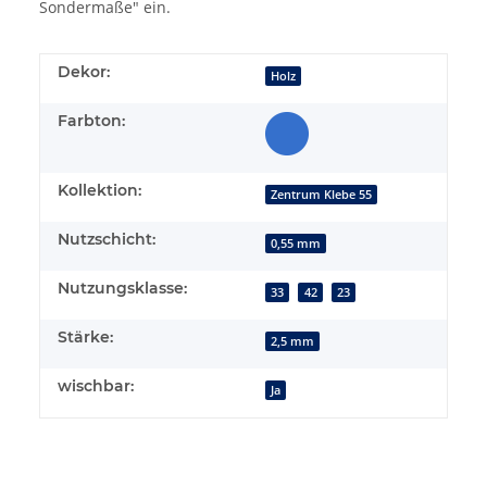
Sondermaße" ein.
Dekor:
Holz
Farbton:
Kollektion:
Zentrum Klebe 55
Nutzschicht:
0,55 mm
Nutzungsklasse:
33
42
23
Stärke:
2,5 mm
wischbar:
Ja