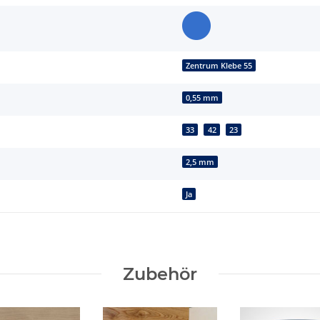
Zentrum Klebe 55
0,55 mm
33
42
23
2,5 mm
Ja
Zubehör