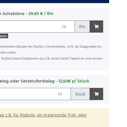
h Schablone -
39,95 € / lfm
lfm
hauen
fenbreiten (Anzahl der Stufen x Stufenbreite, i.d.R. die Diagonale) ein,
rden sollen.
ten Stufen) diese Schablonen aus z.B. einem Stück Tapete an und senden
elag oder Setzstufenbelag -
12,50€ p/ Stück
Stück
 z.B. für Podeste, als ergänzende Tritt- oder