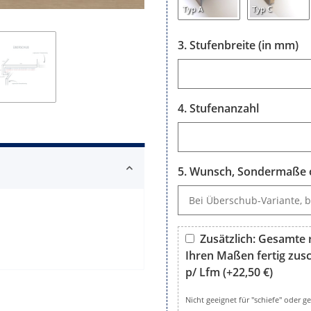
Typ A
Typ C
Stufenbreite (in mm)
Stufenbreite (in mm)
Stufenanzahl
Stufenanzahl
Wunsch, Sondermaße o
Wunsch, Sondermaße oder B
Zusätzlich: Gesamte r
Ihren Maßen fertig zusch
p/ Lfm
(+22,50 €)
Zusätzlich: Gesamte rechtwi
Nicht geeignet für "schiefe" oder 