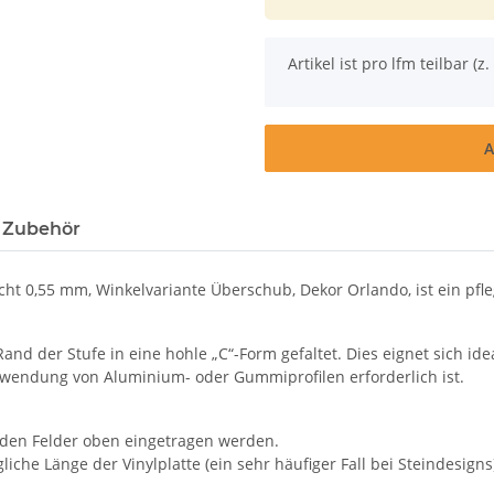
x
Artikel ist pro lfm teilbar (z. 
A
 Zubehör
t 0,55 mm, Winkelvariante Überschub, Dekor Orlando, ist ein pfle
and der Stufe in eine hohle „C“-Form gefaltet. Dies eignet sich 
rwendung von Aluminium- oder Gummiprofilen erforderlich ist.
nden Felder oben eingetragen werden.
iche Länge der Vinylplatte (ein sehr häufiger Fall bei Steindesigns