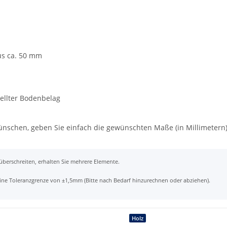
us ca. 50 mm
tellter Bodenbelag
wünschen, geben Sie einfach die gewünschten Maße (in Millimetern
 überschreiten, erhalten Sie mehrere Elemente.
t eine Toleranzgrenze von ±1,5mm (Bitte nach Bedarf hinzurechnen oder abziehen).
Holz