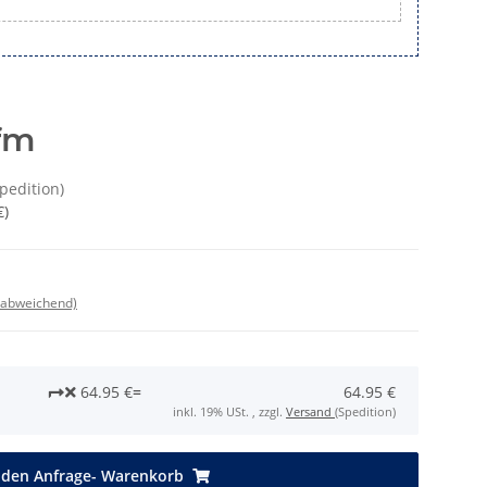
fm
Spedition)
€
)
 abweichend)
64.95 €
=
64.95 €
inkl. 19% USt. , zzgl.
Versand
(Spedition)
 den Anfrage- Warenkorb