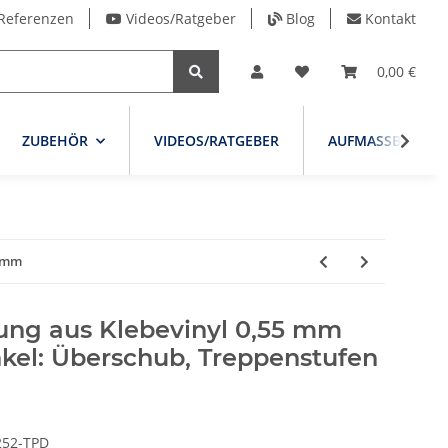
Referenzen
Videos/Ratgeber
Blog
Kontakt
0,00 €
ZUBEHÖR
VIDEOS/RATGEBER
AUFMASSBLATT
5 mm
ung aus Klebevinyl 0,55 mm
nkel: Überschub, Treppenstufen
252-TPD