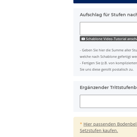
Aufschlag für Stufen nac
Schablone Video-Tutorial ansc
- Geben Sie hier die Summe aller Stu
welche nach Schablone gefertigt we
- Fertigen Sie (z.B. von komplizier
Sie uns diese gerollt postalisch zu.
Ergänzender Trittstufenb
*
Hier passenden Bodenbelag
Setzstufen kaufen.