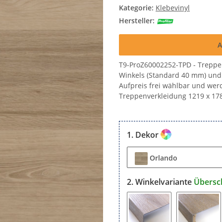
Kategorie:
Klebevinyl
Hersteller:
A
T9-ProZ60002252-TPD - Treppe
Winkels (Standard 40 mm) und 
Aufpreis frei wählbar und werd
Treppenverkleidung 1219 x 17
Dekor
Orlando
Winkelvariante
Übersc