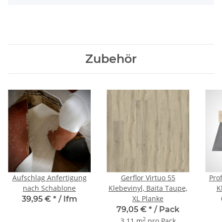
Zubehör
Aufschlag Anfertigung
Gerflor Virtuo 55
Prof
nach Schablone
Klebevinyl, Baita Taupe,
K
XL Planke
39,95 €
*
/ lfm
79,05 €
*
/ Pack
2
3.11 m
pro Pack