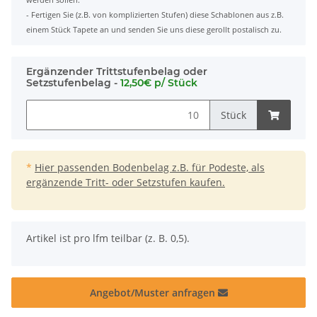
- Fertigen Sie (z.B. von komplizierten Stufen) diese Schablonen aus z.B.
einem Stück Tapete an und senden Sie uns diese gerollt postalisch zu.
Ergänzender Trittstufenbelag oder
Setzstufenbelag -
12,50€ p/ Stück
Stück
*
Hier passenden Bodenbelag z.B. für Podeste, als
ergänzende Tritt- oder Setzstufen kaufen.
x
Artikel ist pro lfm teilbar (z. B. 0,5).
Angebot/Muster anfragen