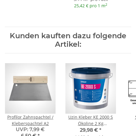
2
25,42 € pro 1 m
Kunden kauften dazu folgende
Artikel:
Profilor Zahnspachtel /
Uzin Kleber KE 2000 S
Kleberspachtel A2
Ökoline 2 Kg
UVP
:
7,99 €
Dispersionskleber für
29,98 €
*
6,50 €
*