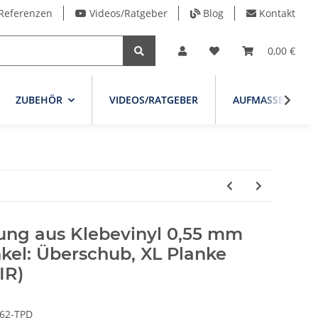
Referenzen
Videos/Ratgeber
Blog
Kontakt
0,00 €
ZUBEHÖR
VIDEOS/RATGEBER
AUFMASSBLATT
ung aus Klebevinyl 0,55 mm
kel: Überschub, XL Planke
IR)
62-TPD