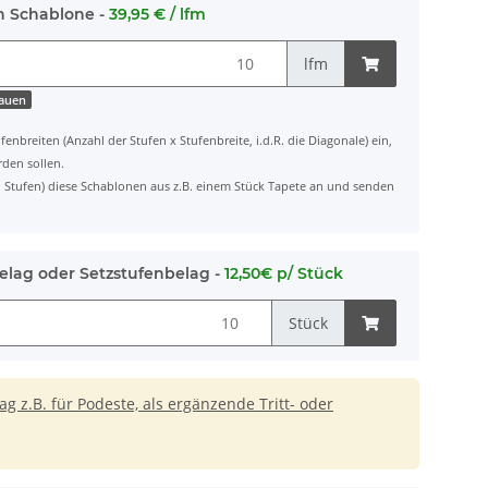
h Schablone -
39,95 € / lfm
lfm
hauen
fenbreiten (Anzahl der Stufen x Stufenbreite, i.d.R. die Diagonale) ein,
rden sollen.
ten Stufen) diese Schablonen aus z.B. einem Stück Tapete an und senden
elag oder Setzstufenbelag -
12,50€ p/ Stück
Stück
 z.B. für Podeste, als ergänzende Tritt- oder