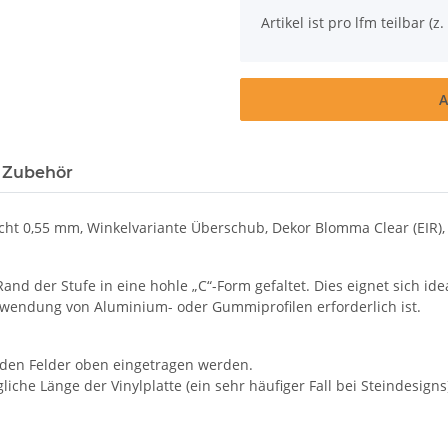
x
Artikel ist pro lfm teilbar (z. 
A
 Zubehör
t 0,55 mm, Winkelvariante Überschub, Dekor Blomma Clear (EIR), i
and der Stufe in eine hohle „C“-Form gefaltet. Dies eignet sich 
rwendung von Aluminium- oder Gummiprofilen erforderlich ist.
nden Felder oben eingetragen werden.
iche Länge der Vinylplatte (ein sehr häufiger Fall bei Steindesigns