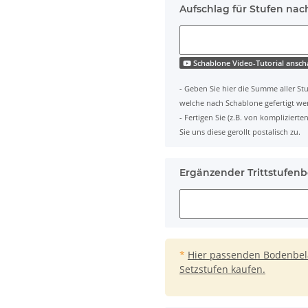
Aufschlag für Stufen nac
Schablone Video-Tutorial ansc
- Geben Sie hier die Summe aller Stu
welche nach Schablone gefertigt we
- Fertigen Sie (z.B. von komplizier
Sie uns diese gerollt postalisch zu.
Ergänzender Trittstufenb
*
Hier passenden Bodenbelag
Setzstufen kaufen.