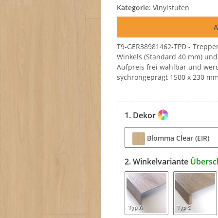
Kategorie:
Vinylstufen
A
T9-GER38981462-TPD - Treppen
Winkels (Standard 40 mm) und 
Aufpreis frei wählbar und werde
sychrongeprägt 1500 x 230 mm,
Dekor
Blomma Clear (EIR)
Winkelvariante
Übersc
Typ A
Typ C