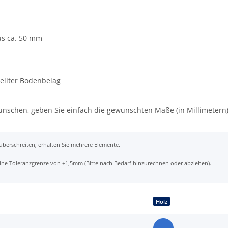
us ca. 50 mm
tellter Bodenbelag
wünschen, geben Sie einfach die gewünschten Maße (in Millimetern
 überschreiten, erhalten Sie mehrere Elemente.
t eine Toleranzgrenze von ±1,5mm (Bitte nach Bedarf hinzurechnen oder abziehen).
Holz