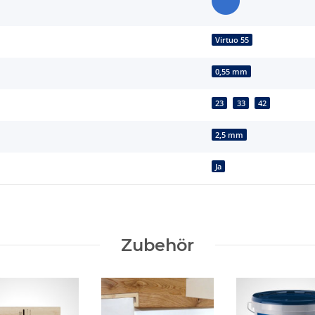
Virtuo 55
0,55 mm
23
33
42
2,5 mm
Ja
Zubehör