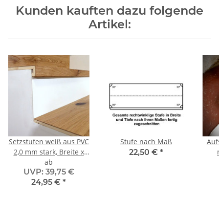
Kunden kauften dazu folgende
Artikel:
Setzstufen weiß aus PVC
Stufe nach Maß
Auf
2,0 mm stark, Breite x
22,50 €
*
Höhe nach Maß
ab
UVP
:
39,75 €
24,95 €
*