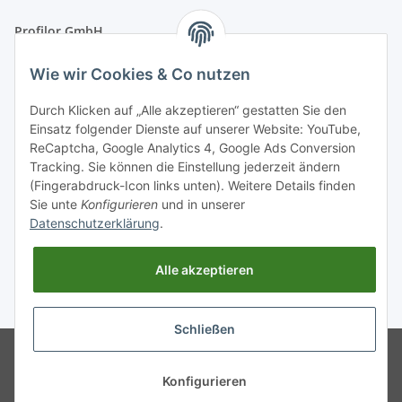
Profilor GmbH
OdF.Platz 2
Wie wir Cookies & Co nutzen
16775 Löwenberger Land
Telefon: +49 (0) 33094-719-8719
Durch Klicken auf „Alle akzeptieren“ gestatten Sie den
E-Mail: info (ät) treppe99 (Punkt) de
Einsatz folgender Dienste auf unserer Website: YouTube,
ReCaptcha, Google Analytics 4, Google Ads Conversion
Tracking. Sie können die Einstellung jederzeit ändern
(Fingerabdruck-Icon links unten). Weitere Details finden
Sie unte
Konfigurieren
und in unserer
Datenschutzerklärung
.
Alle akzeptieren
* Alle Preise inkl. gesetzlicher USt., zzgl.
Versand
Schließen
© treppe99.de
Konfigurieren